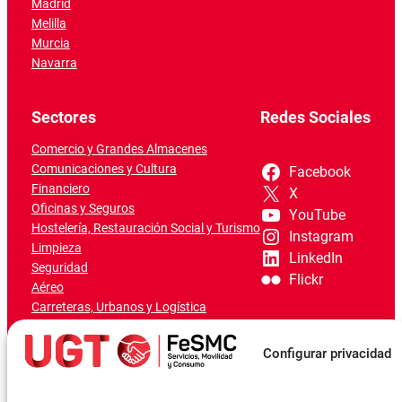
Madrid
Melilla
Murcia
Navarra
Sectores
Redes Sociales
Comercio y Grandes Almacenes
Comunicaciones y Cultura
Facebook
Financiero
X
Oficinas y Seguros
YouTube
Hostelería, Restauración Social y Turismo
Instagram
Limpieza
LinkedIn
Seguridad
Flickr
Aéreo
Carreteras, Urbanos y Logística
Ferroviario
Marítimo-Portuario
Configurar privacidad