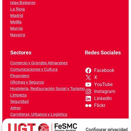
Islas Baleares
La Rioja
Madrid
Melilla
Murcia
Navarra
Sectores
Redes Sociales
Comercio y Grandes Almacenes
Comunicaciones y Cultura
Facebook
Financiero
X
Oficinas y Seguros
YouTube
Hostelería, Restauración Social y Turismo
Instagram
Limpieza
LinkedIn
Seguridad
Flickr
Aéreo
Carreteras, Urbanos y Logística
Ferroviario
Marítimo-Portuario
Configurar privacidad