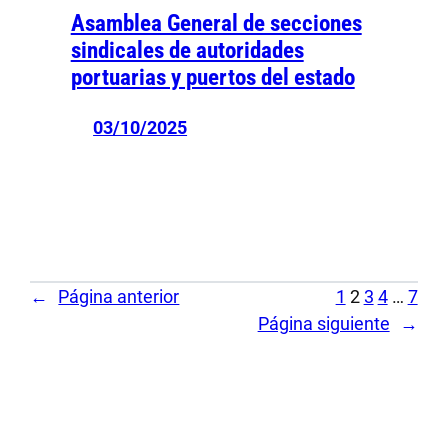
Asamblea General de secciones
sindicales de autoridades
portuarias y puertos del estado
03/10/2025
←
Página anterior
1
2
3
4
…
7
Página siguiente
→