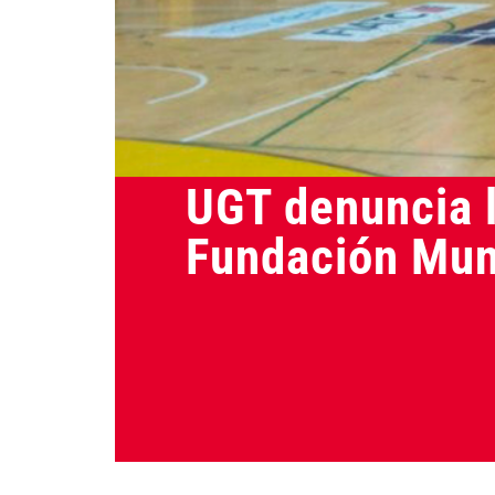
Actualidad
UGT denuncia l
Fundación Muni