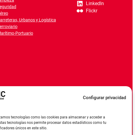
impieza
LinkedIn
eguridad
Flickr
éreo
arreteras, Urbanos y Logística
erroviario
arítimo-Portuario
Configurar privacidad
ilizamos tecnologías como las cookies para almacenar y acceder a
estas tecnologías nos permite procesar datos estadísticos como tu
cadores únicos en este sitio.