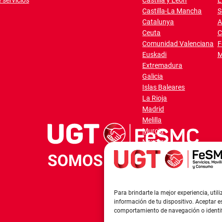
 servicios
Castilla y León
L
Castilla-La Mancha
S
Catalunya
A
Ceuta
C
Comunidad Valenciana
F
Euskadi
M
Extremadura
Galicia
Islas Baleares
La Rioja
Madrid
Melilla
Murcia
Navarra
Para brindarte la mejor experiencia, ut
información de tu dispositivo. Aceptar 
comportamiento de navegación o identifi