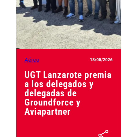
Aéreo
13/05/2026
UGT Lanzarote premia
a los delegados y
delegadas de
Groundforce y
Aviapartner