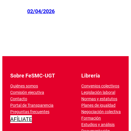
02/04/2026
Sobre FeSMC-UGT
Librería
Quiénes somos
Convenios colectivos
Comisión ejecutiva
Legislación laboral
Contacto
Normas y estatutos
Portal de Transparencia
Planes de igualdad
Preguntas frecuentes
Negociación colectiva
Formación
AFÍLIATE
Estudios y análisis