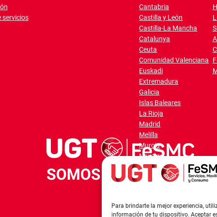
ión
Cantabria
H
 servicios
Castilla y León
L
Castilla-La Mancha
S
Catalunya
A
Ceuta
C
Comunidad Valenciana
F
Euskadi
M
Extremadura
Galicia
Islas Baleares
La Rioja
Madrid
Melilla
Murcia
Navarra
Para brindarte la mejor experiencia, ut
información de tu dispositivo. Aceptar 