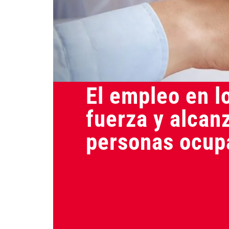
Análisis
El empleo en 
fuerza y alcan
personas ocup