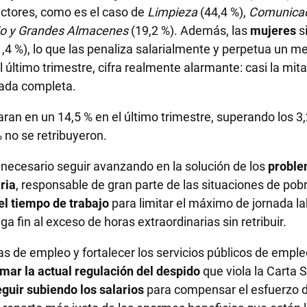
ectores, como es el caso de
Limpieza
(44,4 %),
Comunicac
o y Grandes Almacenes
(19,2 %). Además, las
mujeres
s
4 %), lo que las penaliza salarialmente y perpetua un m
l último trimestre, cifra realmente alarmante: casi la mi
nada completa.
aran en un 14,5 % en el último trimestre, superando los 3
 no se retribuyeron.
necesario seguir avanzando en la solución de los
proble
ria
, responsable de gran parte de las situaciones de pob
el tiempo de trabajo
para limitar el máximo de jornada l
ga fin al exceso de horas extraordinarias sin retribuir.
as de empleo y fortalecer los servicios públicos de empl
mar la actual regulación del despido
que viola la Carta 
eguir subiendo los salarios
para compensar el esfuerzo de