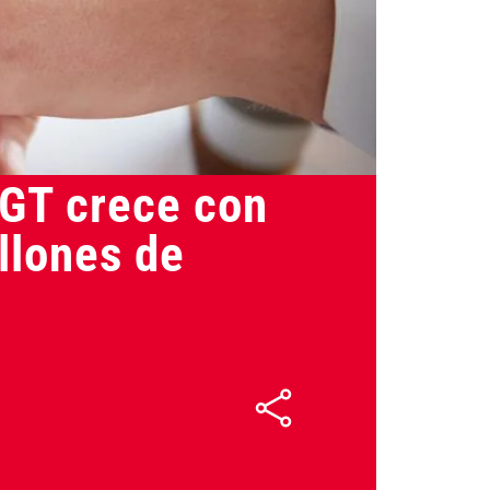
29/07/2025
UGT crece con
illones de