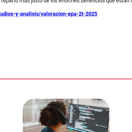
 reparto más justo de los enormes beneficios que están 
tudios-y-analisis/valoracion-epa-2t-2025