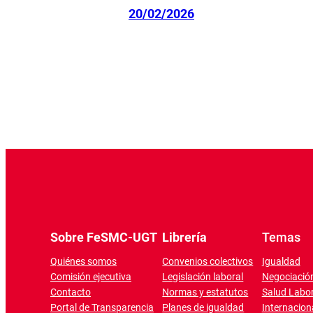
20/02/2026
Sobre FeSMC-UGT
Librería
Temas
Quiénes somos
Convenios colectivos
Igualdad
Comisión ejecutiva
Legislación laboral
Negociación
Contacto
Normas y estatutos
Salud Labor
Portal de Transparencia
Planes de igualdad
Internacion