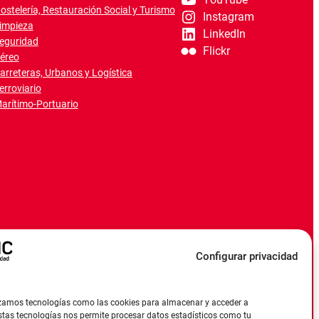
YouTube
ostelería, Restauración Social y Turismo
Instagram
impieza
LinkedIn
eguridad
Flickr
éreo
arreteras, Urbanos y Logística
erroviario
arítimo-Portuario
Configurar privacidad
ilizamos tecnologías como las cookies para almacenar y acceder a
estas tecnologías nos permite procesar datos estadísticos como tu