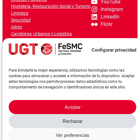
YouTube
Hostelería, Restauración Social y Turismo
Instagram
Limpieza
LinkedIn
Seguridad
Flickr
Aéreo
Carreteras, Urbanos y Logística
Ferroviario
Marítimo-Portuario
Configurar privacidad
Para brindarte la mejor experiencia, utilizamos tecnologías como las
cookies para almacenar y acceder a información de tu dispositivo. Aceptar
estas tecnologías nos permite procesar datos estadísticos como tu
comportamiento de navegación o identificadores únicos en este sitio.
Aceptar
Rechazar
©FeSMCUGT 2024
Canal denuncia
Aviso Legal
Política de privacidad
Ver preferencias