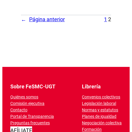
←
Página anterior
1
2
Sobre FeSMC-UGT
Librería
Quiénes somos
Convenios colectivos
Comisión ejecutiva
Legislación laboral
Contacto
Normas y estatutos
Portal de Transparencia
Planes de igualdad
Preguntas frecuentes
Negociación colectiva
Formación
AFÍLIATE