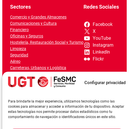
Sectores
Redes Sociales
Comercio y Grandes Almacenes
Comunicaciones y Cultura
Facebook
Financiero
X
Oficinas y Seguros
YouTube
Hostelería, Restauración Social y Turismo
Instagram
Limpieza
LinkedIn
Seguridad
Flickr
Aéreo
Carreteras, Urbanos y Logística
Ferroviario
Marítimo-Portuario
Configurar privacidad
Para brindarte la mejor experiencia, utilizamos tecnologías como las
cookies para almacenar y acceder a información de tu dispositivo. Aceptar
estas tecnologías nos permite procesar datos estadísticos como tu
comportamiento de navegación o identificadores únicos en este sitio.