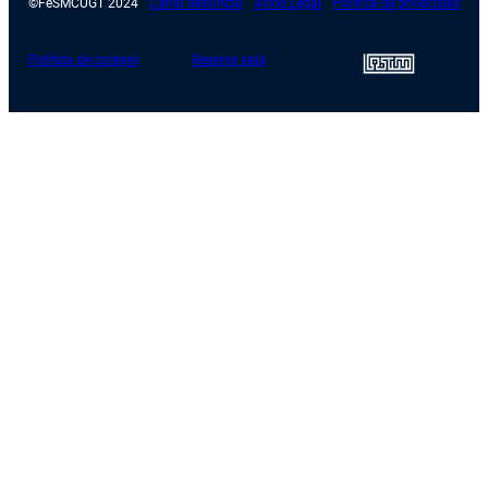
©FeSMCUGT 2024
Canal denuncia
Aviso Legal
Política de privacidad
Política de cookies
Reserva sala