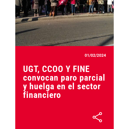
01/02/2024
UGT, CCOO Y FINE
convocan paro parcial
y huelga en el sector
financiero