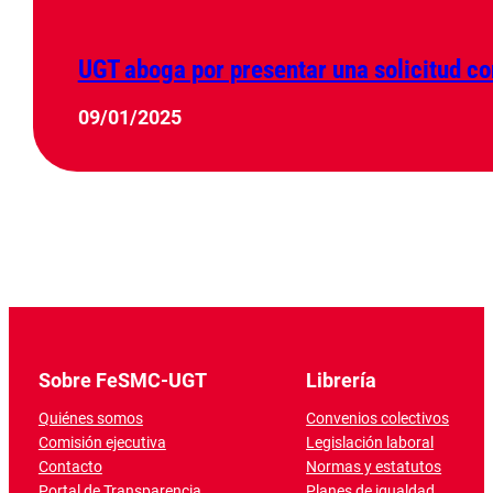
UGT aboga por presentar una solicitud co
09/01/2025
Sobre FeSMC-UGT
Librería
Quiénes somos
Convenios colectivos
Comisión ejecutiva
Legislación laboral
Contacto
Normas y estatutos
Portal de Transparencia
Planes de igualdad