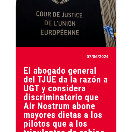
07/06/2024
El abogado general
del TJUE da la razón a
UGT y considera
discriminatorio que
Air Nostrum abone
mayores dietas a los
pilotos que a los