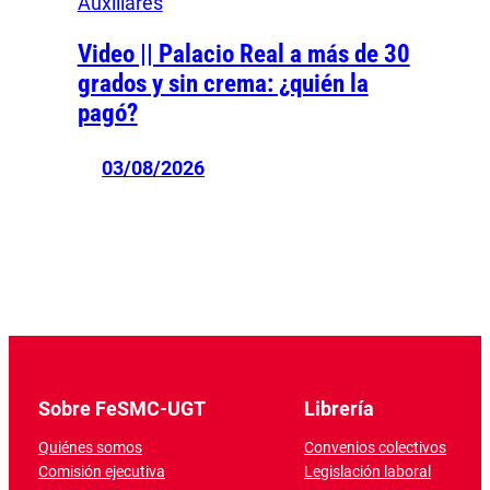
Auxiliares
Video || Palacio Real a más de 30
grados y sin crema: ¿quién la
pagó?
03/08/2026
Sobre FeSMC-UGT
Librería
Quiénes somos
Convenios colectivos
Comisión ejecutiva
Legislación laboral