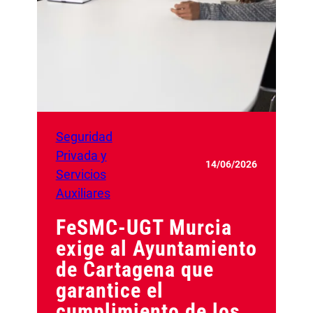
Seguridad
Privada y
14/06/2026
Servicios
Auxiliares
FeSMC-UGT Murcia
exige al Ayuntamiento
de Cartagena que
garantice el
cumplimiento de los