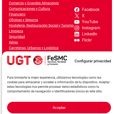
Comercio y Grandes Almacenes
Comunicaciones y Cultura
Facebook
Financiero
X
Oficinas y Seguros
YouTube
Hostelería, Restauración Social y Turismo
Instagram
Limpieza
LinkedIn
Seguridad
Flickr
Aéreo
Carreteras, Urbanos y Logística
Ferroviario
Marítimo-Portuario
Configurar privacidad
Para brindarte la mejor experiencia, utilizamos tecnologías como las
cookies para almacenar y acceder a información de tu dispositivo. Aceptar
estas tecnologías nos permite procesar datos estadísticos como tu
comportamiento de navegación o identificadores únicos en este sitio.
Aceptar