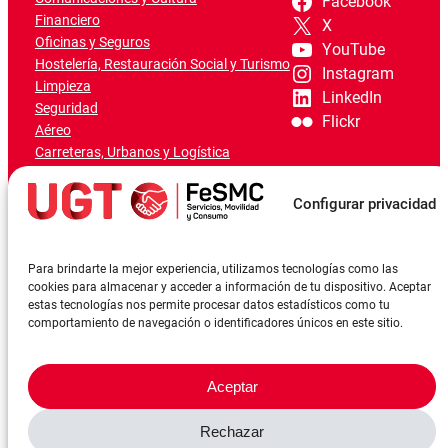
Facebook
Financiero
X
Oficinas y Seguros
YouTube
Hostelería, Restauración Social y Turismo
Instagram
Limpieza
LinkedIn
Seguridad
Flickr
Aéreo
Carreteras, Urbanos y Logística
Ferroviario
Marítimo-Portuario
Configurar privacidad
Para brindarte la mejor experiencia, utilizamos tecnologías como las
cookies para almacenar y acceder a información de tu dispositivo. Aceptar
estas tecnologías nos permite procesar datos estadísticos como tu
comportamiento de navegación o identificadores únicos en este sitio.
Aceptar
Rechazar
©FeSMCUGT 2024
Canal denuncia
Aviso Legal
Política de privacidad