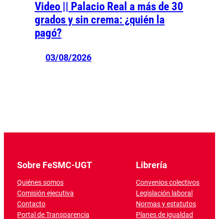
Video || Palacio Real a más de 30
grados y sin crema: ¿quién la
pagó?
03/08/2026
Sobre FeSMC-UGT
Librería
Quiénes somos
Convenios colectivos
Comisión ejecutiva
Legislación laboral
Contacto
Normas y estatutos
Portal de Transparencia
Planes de igualdad