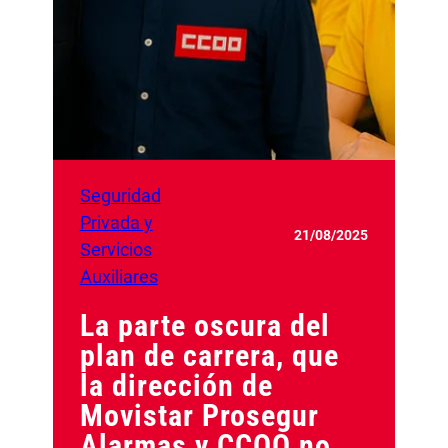
Seguridad
Privada y
21/08/2025
Servicios
Auxiliares
La parte oscura del
plan de carrera, que
la dirección de
Movistar Prosegur
Alarmas y CCOO no