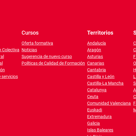
Cursos
Territorios
S
Oferta formativa
Andalucía
C
 Colectiva
Noticias
Aragón
C
al
Sugerencia de nuevo curso
Asturias
F
al
Políticas de Calidad de Formación
Canarias
O
ión
Cantabria
H
 servicios
Castilla y León
L
Castilla-La Mancha
S
Catalunya
A
Ceuta
C
Comunidad Valenciana
F
Euskadi
M
Extremadura
Galicia
Islas Baleares