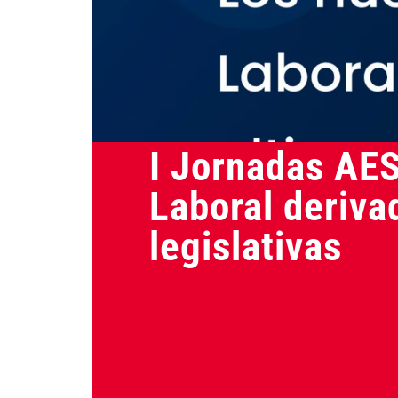
Seguridad Privada y Servicios Auxil
I Jornadas AES
Laboral deriva
legislativas