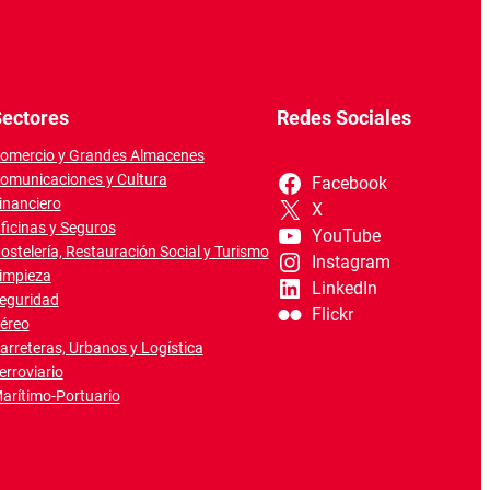
ectores
Redes Sociales
omercio y Grandes Almacenes
omunicaciones y Cultura
Facebook
inanciero
X
ficinas y Seguros
YouTube
ostelería, Restauración Social y Turismo
Instagram
impieza
LinkedIn
eguridad
Flickr
éreo
arreteras, Urbanos y Logística
erroviario
arítimo-Portuario