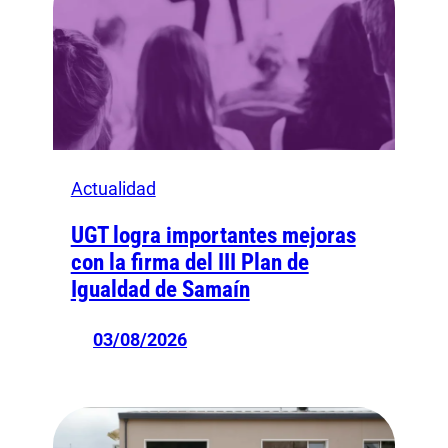
Actualidad
UGT logra importantes mejoras
con la firma del III Plan de
Igualdad de Samaín
03/08/2026