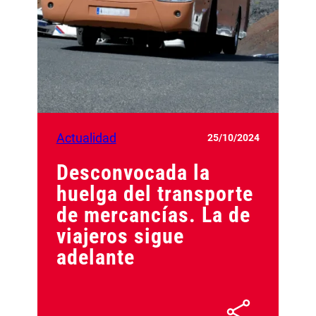
Actualidad
25/10/2024
Desconvocada la
huelga del transporte
de mercancías. La de
viajeros sigue
adelante