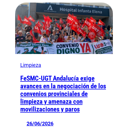
Limpieza
FeSMC-UGT Andalucía exige
avances en la negociación de los
convenios provinciales de
limpieza y amenaza con
movilizaciones y paros
26/06/2026