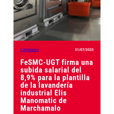
Limpieza
31/07/2025
FeSMC-UGT firma una
subida salarial del
8,9% para la plantilla
de la lavandería
industrial Elis
Manomatic de
Marchamalo