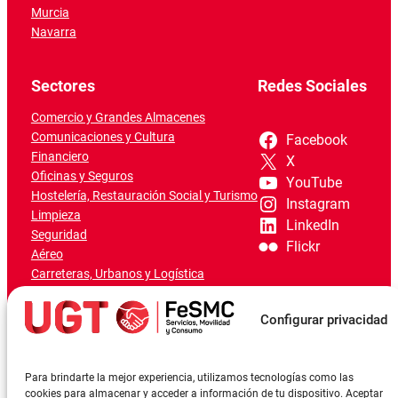
Murcia
Navarra
Sectores
Redes Sociales
Comercio y Grandes Almacenes
Comunicaciones y Cultura
Facebook
Financiero
X
Oficinas y Seguros
YouTube
Hostelería, Restauración Social y Turismo
Instagram
Limpieza
LinkedIn
Seguridad
Flickr
Aéreo
Carreteras, Urbanos y Logística
Ferroviario
Marítimo-Portuario
Configurar privacidad
Para brindarte la mejor experiencia, utilizamos tecnologías como las
cookies para almacenar y acceder a información de tu dispositivo. Aceptar