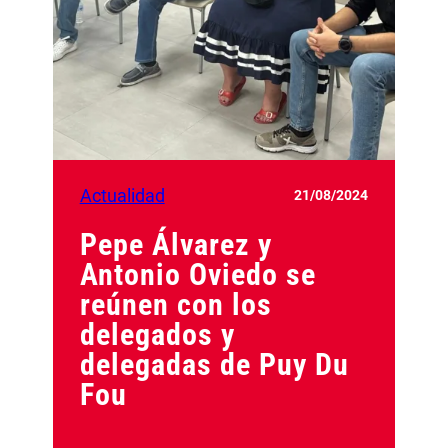
Actualidad
21/08/2024
Pepe Álvarez y
Antonio Oviedo se
reúnen con los
delegados y
delegadas de Puy Du
Fou