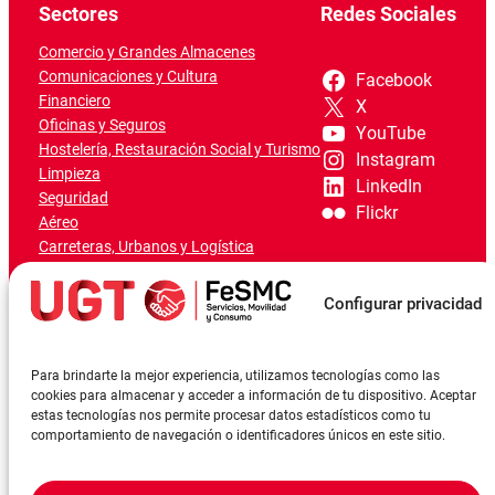
Sectores
Redes Sociales
Comercio y Grandes Almacenes
Comunicaciones y Cultura
Facebook
Financiero
X
Oficinas y Seguros
YouTube
Hostelería, Restauración Social y Turismo
Instagram
Limpieza
LinkedIn
Seguridad
Flickr
Aéreo
Carreteras, Urbanos y Logística
Ferroviario
Marítimo-Portuario
Configurar privacidad
Para brindarte la mejor experiencia, utilizamos tecnologías como las
cookies para almacenar y acceder a información de tu dispositivo. Aceptar
estas tecnologías nos permite procesar datos estadísticos como tu
comportamiento de navegación o identificadores únicos en este sitio.