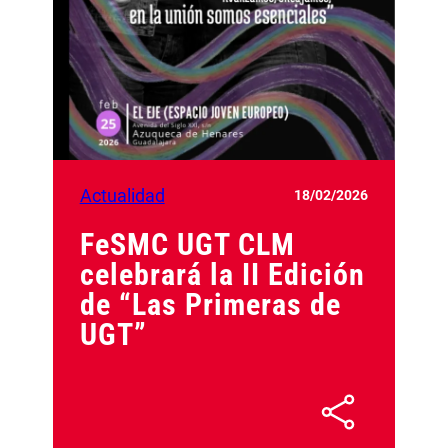
Actualidad
18/02/2026
FeSMC UGT CLM
celebrará la II Edición
de “Las Primeras de
UGT”