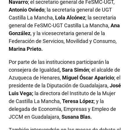
Navarro
; el secretario general de FeSMC-UGT,
Antonio Oviedo
; la secretaria general de UGT
Castilla La Mancha,
Lola Alcónez
; la secretaria
general de FeSMC-UGT Castilla La Mancha,
Ana
González
, y la vicesecretaria general de la
Federación de Servicios, Movilidad y Consumo,
Marina Prieto.
Por parte de las instituciones participarán la
consejera de Igualdad
, Sara Simón
; el alcalde de
Azuqueca de Henares,
Miguel Óscar Aparicio
; el
presidente de la Diputación de Guadalajara,
José
Luis Vega;
la directora del Instituto de la Mujer
de Castilla La Mancha,
Teresa López
; y la
delegada de Economía, Empresas y Empleo de
JCCM en Guadalajara,
Susana Blas.
También intervendrán en las mesas de debate el