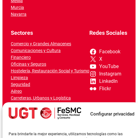
Melilla
Murcia
Navarra
Sectores
Redes Sociales
Comercio y Grandes Almacenes
Comunicaciones y Cultura
Facebook
Financiero
X
Oficinas y Seguros
YouTube
Hostelería, Restauración Social y Turismo
Instagram
Limpieza
LinkedIn
Seguridad
Flickr
Aéreo
Carreteras, Urbanos y Logística
Ferroviario
Marítimo-Portuario
Configurar privacidad
Para brindarte la mejor experiencia, utilizamos tecnologías como las