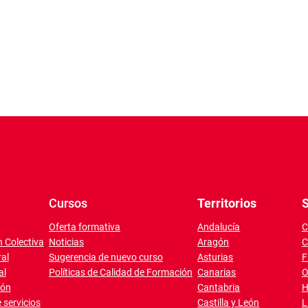
Cursos
Territorios
S
Oferta formativa
Andalucía
C
 Colectiva
Noticias
Aragón
C
al
Sugerencia de nuevo curso
Asturias
F
al
Políticas de Calidad de Formación
Canarias
O
ión
Cantabria
H
 servicios
Castilla y León
L