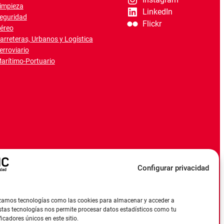
impieza
LinkedIn
eguridad
Flickr
éreo
arreteras, Urbanos y Logística
erroviario
arítimo-Portuario
Configurar privacidad
ilizamos tecnologías como las cookies para almacenar y acceder a
estas tecnologías nos permite procesar datos estadísticos como tu
cadores únicos en este sitio.