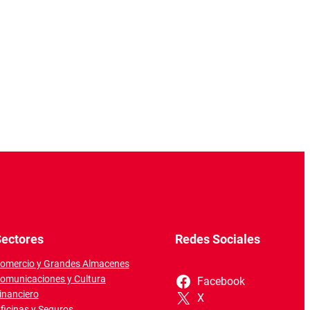
ectores
Redes Sociales
omercio y Grandes Almacenes
omunicaciones y Cultura
Facebook
inanciero
X
ficinas y Seguros