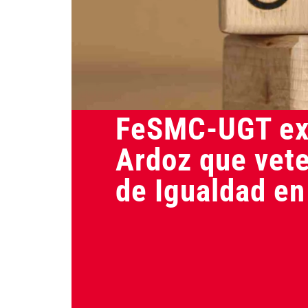
Actualidad
FeSMC-UGT exi
Ardoz que vete
de Igualdad en