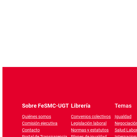
Sobre FeSMC-UGT
Librería
Temas
Quiénes somos
Convenios colectivos
Igualdad
Comisión ejecutiva
Legislación laboral
Negociación
Contacto
Normas y estatutos
Salud Labor
Portal de Transparencia
Planes de igualdad
Internacion