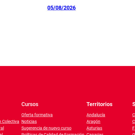
05/08/2026
Cursos
Territorios
S
Oferta formativa
Andalucía
C
 Colectiva
Noticias
Aragón
C
al
Sugerencia de nuevo curso
Asturias
F
al
Políticas de Calidad de Formación
Canarias
O