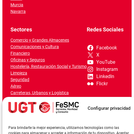
Murcia
Navarra
Sectores
Redes Sociales
Comercio y Grandes Almacenes
Comunicaciones y Cultura
Facebook
Financiero
X
Oficinas y Seguros
YouTube
Hostelería, Restauración Social y Turismo
Instagram
Limpieza
LinkedIn
Seguridad
Flickr
Aéreo
Carreteras, Urbanos y Logística
Ferroviario
Marítimo-Portuario
Configurar privacidad
Para brindarte la mejor experiencia, utilizamos tecnologías como las
cookies para almacenar y acceder a información de tu dispositivo. Aceptar