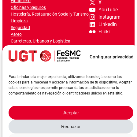
Financiero
X
Oficinas y Seguros
YouTube
Hostelería, Restauración Social y Turismo
Instagram
Limpieza
LinkedIn
Seguridad
Flickr
Aéreo
Carreteras, Urbanos y Logística
Ferroviario
Marítimo-Portuario
Configurar privacidad
Para brindarte la mejor experiencia, utilizamos tecnologías como las
cookies para almacenar y acceder a información de tu dispositivo. Aceptar
estas tecnologías nos permite procesar datos estadísticos como tu
comportamiento de navegación o identificadores únicos en este sitio.
Aceptar
Rechazar
©FeSMCUGT 2024
Canal denuncia
Aviso Legal
Política de privacidad