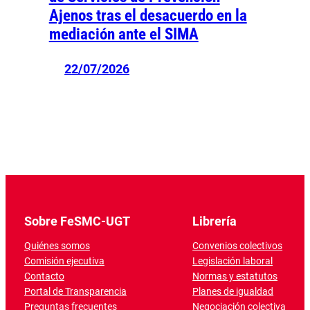
Ajenos tras el desacuerdo en la
mediación ante el SIMA
22/07/2026
Sobre FeSMC-UGT
Librería
Quiénes somos
Convenios colectivos
Comisión ejecutiva
Legislación laboral
Contacto
Normas y estatutos
Portal de Transparencia
Planes de igualdad
Preguntas frecuentes
Negociación colectiva