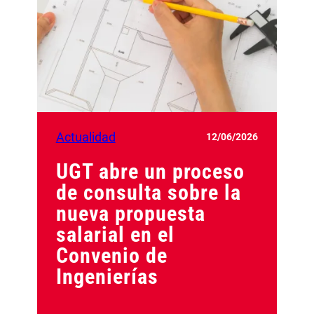
Actualidad
12/06/2026
UGT abre un proceso
de consulta sobre la
nueva propuesta
salarial en el
Convenio de
Ingenierías