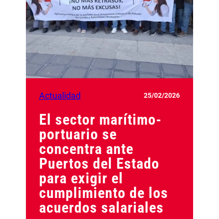
Actualidad
25/02/2026
El sector marítimo-
portuario se
concentra ante
Puertos del Estado
para exigir el
cumplimiento de los
acuerdos salariales