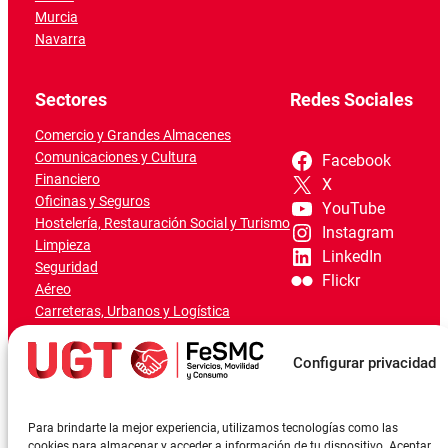
Murcia
Navarra
Sectores
Redes Sociales
Comercio y Grandes Almacenes
Comunicaciones y Cultura
Facebook
Financiero
X
Oficinas y Seguros
YouTube
Hostelería, Restauración Social y Turismo
Instagram
Limpieza
LinkedIn
Seguridad
Flickr
Aéreo
Carreteras, Urbanos y Logística
Ferroviario
Marítimo-Portuario
Configurar privacidad
Para brindarte la mejor experiencia, utilizamos tecnologías como las
cookies para almacenar y acceder a información de tu dispositivo. Aceptar