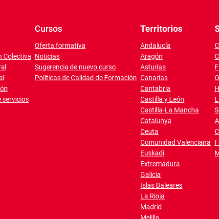
Cursos
Territorios
S
Oferta formativa
Andalucía
C
 Colectiva
Noticias
Aragón
C
al
Sugerencia de nuevo curso
Asturias
F
al
Políticas de Calidad de Formación
Canarias
O
ión
Cantabria
H
 servicios
Castilla y León
L
Castilla-La Mancha
S
Catalunya
A
Ceuta
C
Comunidad Valenciana
F
Euskadi
M
Extremadura
Galicia
Islas Baleares
La Rioja
Madrid
Melilla