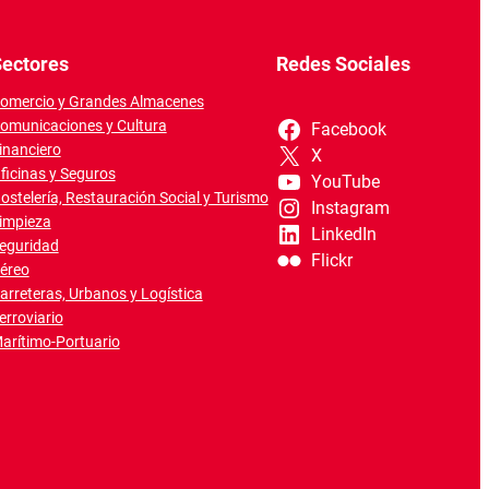
ectores
Redes Sociales
omercio y Grandes Almacenes
omunicaciones y Cultura
Facebook
inanciero
X
ficinas y Seguros
YouTube
ostelería, Restauración Social y Turismo
Instagram
impieza
LinkedIn
eguridad
Flickr
éreo
arreteras, Urbanos y Logística
erroviario
arítimo-Portuario