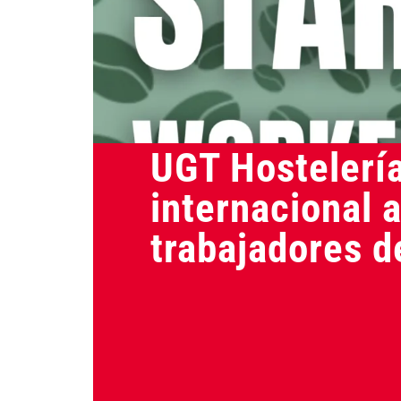
Actualidad
UGT Hostelerí
internacional a
trabajadores d