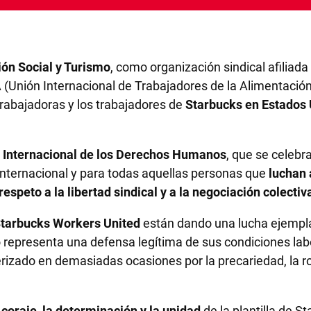
ión Social y Turismo
, como organización sindical afiliad
ITA (Unión Internacional de Trabajadores de la Alimentac
trabajadoras y los trabajadores de
Starbucks en Estados
 Internacional de los Derechos Humanos
, que se celebr
 internacional y para todas aquellas personas que
luchan 
respeto a la libertad sindical y a la negociación colectiv
tarbucks Workers United
están dando una lucha ejempla
representa una defensa legítima de sus condiciones labo
erizado en demasiadas ocasiones por la precariedad, la rot
l
coraje, la determinación y la unidad
de la plantilla de S