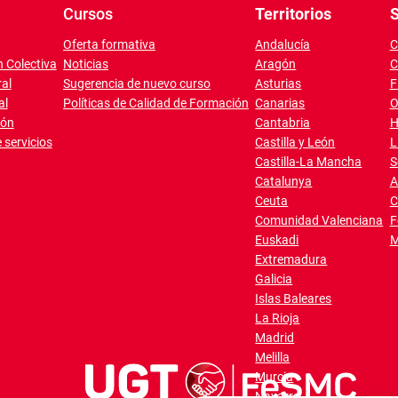
Cursos
Territorios
S
Oferta formativa
Andalucía
C
 Colectiva
Noticias
Aragón
C
al
Sugerencia de nuevo curso
Asturias
F
al
Políticas de Calidad de Formación
Canarias
O
ión
Cantabria
H
 servicios
Castilla y León
L
Castilla-La Mancha
S
Catalunya
A
Ceuta
C
Comunidad Valenciana
F
Euskadi
M
Extremadura
Galicia
Islas Baleares
La Rioja
Madrid
Melilla
Murcia
Navarra