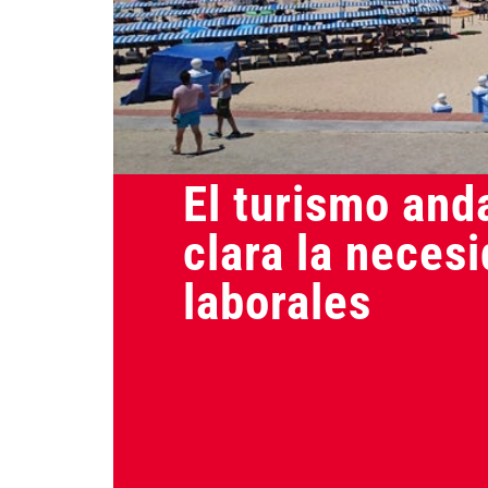
Actualidad
El turismo anda
clara la neces
laborales