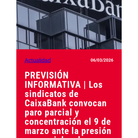
Actualidad
06/03/2026
PREVISIÓN
INFORMATIVA | Los
sindicatos de
CaixaBank convocan
paro parcial y
concentración el 9 de
marzo ante la presión