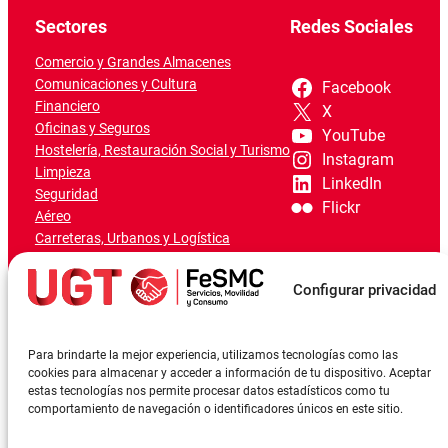
Sectores
Redes Sociales
Comercio y Grandes Almacenes
Comunicaciones y Cultura
Facebook
Financiero
X
Oficinas y Seguros
YouTube
Hostelería, Restauración Social y Turismo
Instagram
Limpieza
LinkedIn
Seguridad
Flickr
Aéreo
Carreteras, Urbanos y Logística
Ferroviario
Marítimo-Portuario
Configurar privacidad
Para brindarte la mejor experiencia, utilizamos tecnologías como las
cookies para almacenar y acceder a información de tu dispositivo. Aceptar
estas tecnologías nos permite procesar datos estadísticos como tu
comportamiento de navegación o identificadores únicos en este sitio.