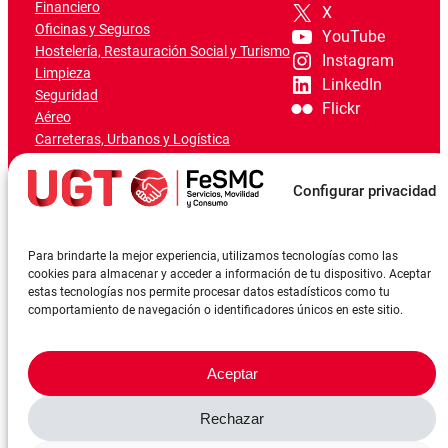
Financiero
X
Oficinas y Seguros
YouTube
Hostelería, Restauración Social y Turismo
Instagram
Limpieza
LinkedIn
Seguridad
Flickr
Aéreo
Carreteras, Urbanos y Logística
Ferroviario
Marítimo-Portuario
Configurar privacidad
Para brindarte la mejor experiencia, utilizamos tecnologías como las
cookies para almacenar y acceder a información de tu dispositivo. Aceptar
estas tecnologías nos permite procesar datos estadísticos como tu
comportamiento de navegación o identificadores únicos en este sitio.
Aceptar
Rechazar
©FeSMCUGT 2024
Canal denuncia
Aviso Legal
Política de privacidad