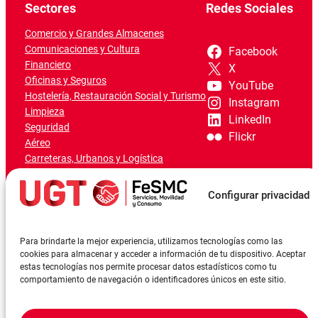
Sectores
Redes Sociales
Comercio y Grandes Almacenes
Comunicaciones y Cultura
Facebook
Financiero
X
Oficinas y Seguros
YouTube
Hostelería, Restauración Social y Turismo
Instagram
Limpieza
LinkedIn
Seguridad
Flickr
Aéreo
Carreteras, Urbanos y Logística
Ferroviario
Marítimo-Portuario
Configurar privacidad
Para brindarte la mejor experiencia, utilizamos tecnologías como las
cookies para almacenar y acceder a información de tu dispositivo. Aceptar
estas tecnologías nos permite procesar datos estadísticos como tu
comportamiento de navegación o identificadores únicos en este sitio.