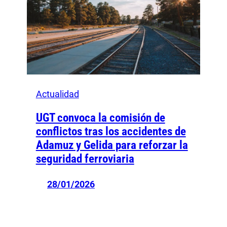
Actualidad
UGT convoca la comisión de
conflictos tras los accidentes de
Adamuz y Gelida para reforzar la
seguridad ferroviaria
28/01/2026