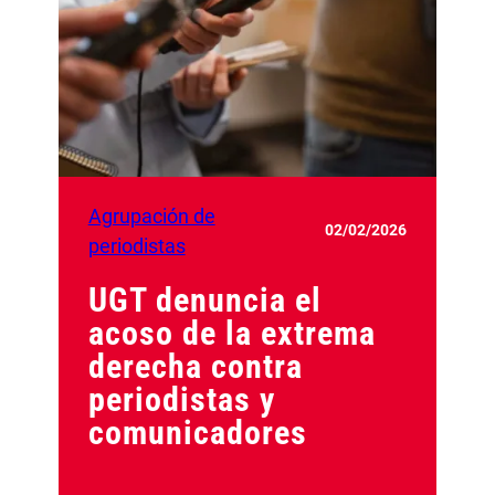
Agrupación de
02/02/2026
periodistas
UGT denuncia el
acoso de la extrema
derecha contra
periodistas y
comunicadores