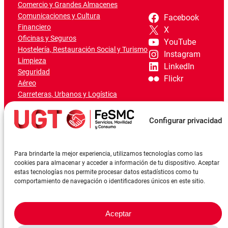
Comercio y Grandes Almacenes
Comunicaciones y Cultura
Facebook
Financiero
X
Oficinas y Seguros
YouTube
Hostelería, Restauración Social y Turismo
Instagram
Limpieza
LinkedIn
Seguridad
Flickr
Aéreo
Carreteras, Urbanos y Logística
Ferroviario
Marítimo-Portuario
Configurar privacidad
Para brindarte la mejor experiencia, utilizamos tecnologías como las
cookies para almacenar y acceder a información de tu dispositivo. Aceptar
estas tecnologías nos permite procesar datos estadísticos como tu
comportamiento de navegación o identificadores únicos en este sitio.
Aceptar