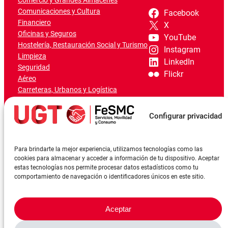
Comercio y Grandes Almacenes
Comunicaciones y Cultura
Facebook
Financiero
X
Oficinas y Seguros
YouTube
Hostelería, Restauración Social y Turismo
Instagram
Limpieza
LinkedIn
Seguridad
Flickr
Aéreo
Carreteras, Urbanos y Logística
Ferroviario
Marítimo-Portuario
Configurar privacidad
Para brindarte la mejor experiencia, utilizamos tecnologías como las
cookies para almacenar y acceder a información de tu dispositivo. Aceptar
estas tecnologías nos permite procesar datos estadísticos como tu
comportamiento de navegación o identificadores únicos en este sitio.
Aceptar