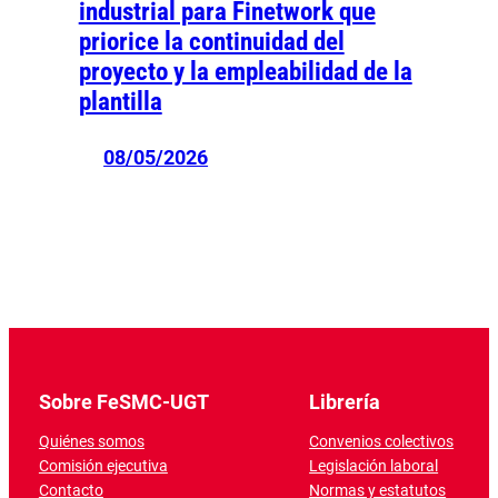
industrial para Finetwork que
priorice la continuidad del
proyecto y la empleabilidad de la
plantilla
08/05/2026
Sobre FeSMC-UGT
Librería
Quiénes somos
Convenios colectivos
Comisión ejecutiva
Legislación laboral
Contacto
Normas y estatutos