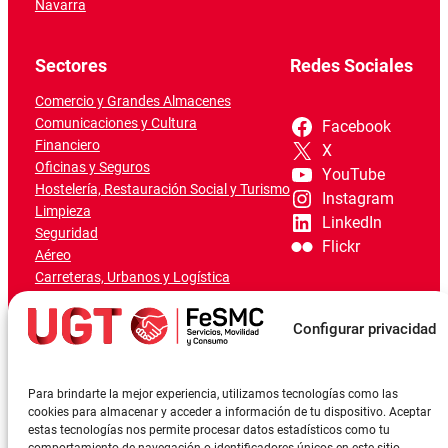
Navarra
Sectores
Redes Sociales
Comercio y Grandes Almacenes
Comunicaciones y Cultura
Facebook
Financiero
X
Oficinas y Seguros
YouTube
Hostelería, Restauración Social y Turismo
Instagram
Limpieza
LinkedIn
Seguridad
Flickr
Aéreo
Carreteras, Urbanos y Logística
Ferroviario
Marítimo-Portuario
Configurar privacidad
Para brindarte la mejor experiencia, utilizamos tecnologías como las
cookies para almacenar y acceder a información de tu dispositivo. Aceptar
estas tecnologías nos permite procesar datos estadísticos como tu