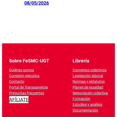
08/05/2026
Sobre FeSMC-UGT
Librería
Quiénes somos
Convenios colectivos
Comisión ejecutiva
Legislación laboral
Contacto
Normas y estatutos
Portal de Transparencia
Planes de igualdad
Preguntas frecuentes
Negociación colectiva
Formación
AFÍLIATE
Estudios y análisis
Documentación