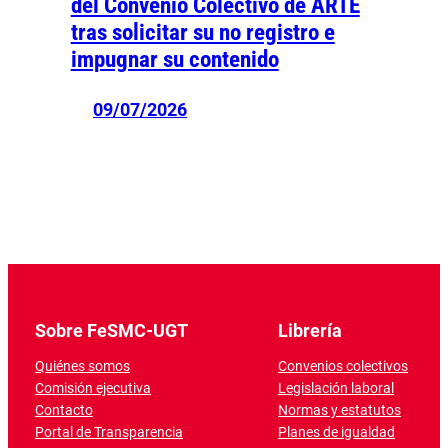
del Convenio Colectivo de ARTE
tras solicitar su no registro e
impugnar su contenido
09/07/2026
Sobre FeSMC-UGT
Librería
Quiénes somos
Convenios colectivos
Comisión ejecutiva
Legislación laboral
Contacto
Normas y estatutos
Portal de Transparencia
Planes de igualdad