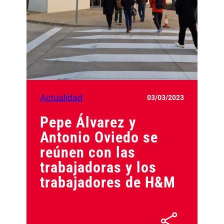
Actualidad
03/03/2023
Pepe Álvarez y
Antonio Oviedo se
reúnen con las
trabajadoras y los
trabajadores de H&M