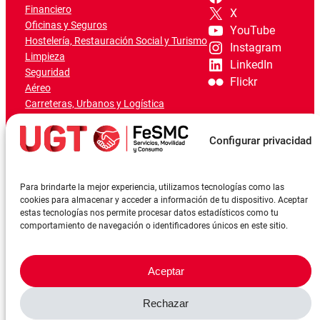
Financiero
X
Oficinas y Seguros
YouTube
Hostelería, Restauración Social y Turismo
Instagram
Limpieza
LinkedIn
Seguridad
Flickr
Aéreo
Carreteras, Urbanos y Logística
Ferroviario
Marítimo-Portuario
Configurar privacidad
Para brindarte la mejor experiencia, utilizamos tecnologías como las
cookies para almacenar y acceder a información de tu dispositivo. Aceptar
estas tecnologías nos permite procesar datos estadísticos como tu
comportamiento de navegación o identificadores únicos en este sitio.
Aceptar
Rechazar
©FeSMCUGT 2024
Canal denuncia
Aviso Legal
Política de privacidad