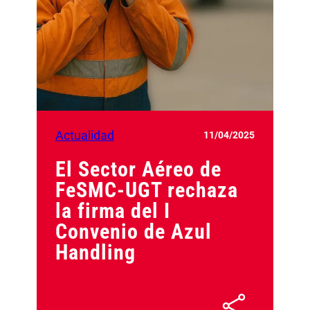
Actualidad
11/04/2025
El Sector Aéreo de
FeSMC-UGT rechaza
la firma del I
Convenio de Azul
Handling