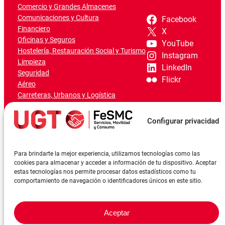
Comercio y Grandes Almacenes
Comunicaciones y Cultura
Facebook
Financiero
X
Oficinas y Seguros
YouTube
Hostelería, Restauración Social y Turismo
Instagram
Limpieza
LinkedIn
Seguridad
Flickr
Aéreo
Carreteras, Urbanos y Logística
Ferroviario
Marítimo-Portuario
Configurar privacidad
Para brindarte la mejor experiencia, utilizamos tecnologías como las
cookies para almacenar y acceder a información de tu dispositivo. Aceptar
estas tecnologías nos permite procesar datos estadísticos como tu
comportamiento de navegación o identificadores únicos en este sitio.
Aceptar