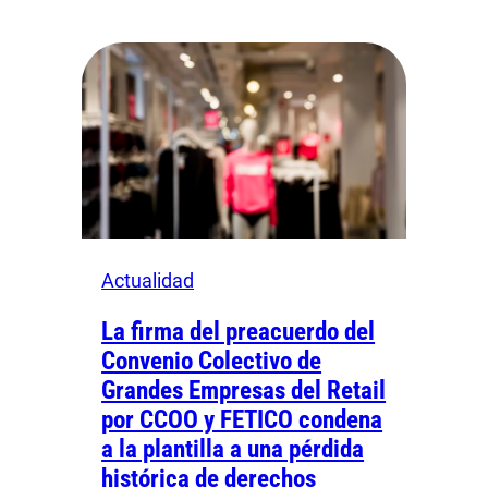
Actualidad
La firma del preacuerdo del
Convenio Colectivo de
Grandes Empresas del Retail
por CCOO y FETICO condena
a la plantilla a una pérdida
histórica de derechos