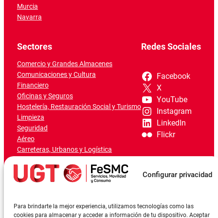
Murcia
Navarra
Sectores
Redes Sociales
Comercio y Grandes Almacenes
Comunicaciones y Cultura
Facebook
Financiero
X
Oficinas y Seguros
YouTube
Hostelería, Restauración Social y Turismo
Instagram
Limpieza
LinkedIn
Seguridad
Flickr
Aéreo
Carreteras, Urbanos y Logística
Ferroviario
Marítimo-Portuario
Configurar privacidad
Para brindarte la mejor experiencia, utilizamos tecnologías como las
cookies para almacenar y acceder a información de tu dispositivo. Aceptar