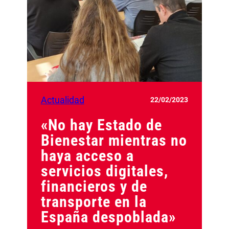
Actualidad
22/02/2023
«No hay Estado de
Bienestar mientras no
haya acceso a
servicios digitales,
financieros y de
transporte en la
España despoblada»