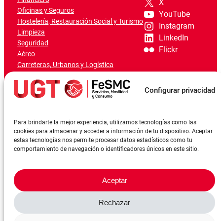
X
Oficinas y Seguros
YouTube
Hostelería, Restauración Social y Turismo
Instagram
Limpieza
LinkedIn
Seguridad
Flickr
Aéreo
Carreteras, Urbanos y Logística
Ferroviario
Marítimo-Portuario
Configurar privacidad
Para brindarte la mejor experiencia, utilizamos tecnologías como las
cookies para almacenar y acceder a información de tu dispositivo. Aceptar
estas tecnologías nos permite procesar datos estadísticos como tu
comportamiento de navegación o identificadores únicos en este sitio.
Aceptar
Rechazar
©FeSMCUGT 2024
Canal denuncia
Aviso Legal
Política de privacidad