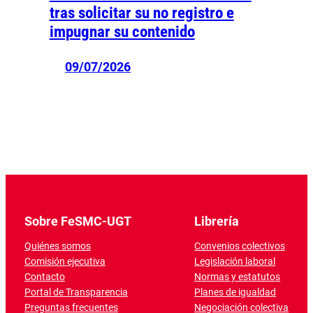
tras solicitar su no registro e
impugnar su contenido
09/07/2026
Sobre FeSMC-UGT
Librería
Quiénes somos
Convenios colectivos
Comisión ejecutiva
Legislación laboral
Contacto
Normas y estatutos
Portal de Transparencia
Planes de igualdad
Preguntas frecuentes
Negociación colectiva