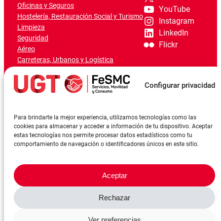
Oficinas y Seguros
YouTube
Hostelería, Restauración Social y Turismo
Instagram
Limpieza
LinkedIn
Seguridad
Flickr
Aéreo
Carreteras, Urbanos y Logística
Ferroviario
Marítimo-Portuario
Configurar privacidad
Para brindarte la mejor experiencia, utilizamos tecnologías como las
cookies para almacenar y acceder a información de tu dispositivo. Aceptar
estas tecnologías nos permite procesar datos estadísticos como tu
comportamiento de navegación o identificadores únicos en este sitio.
Aceptar
Rechazar
©FeSMCUGT 2024
Canal denuncia
Aviso Legal
Política de privacidad
Ver preferencias