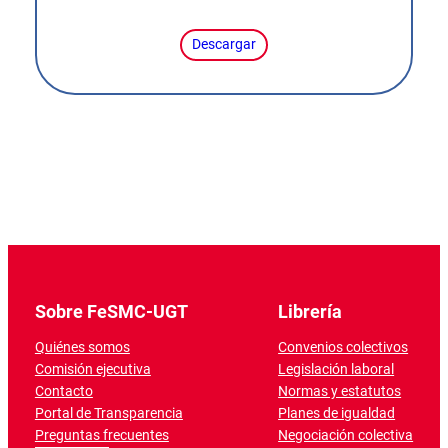
Descargar
Sobre FeSMC-UGT
Librería
Quiénes somos
Convenios colectivos
Comisión ejecutiva
Legislación laboral
Contacto
Normas y estatutos
Portal de Transparencia
Planes de igualdad
Preguntas frecuentes
Negociación colectiva