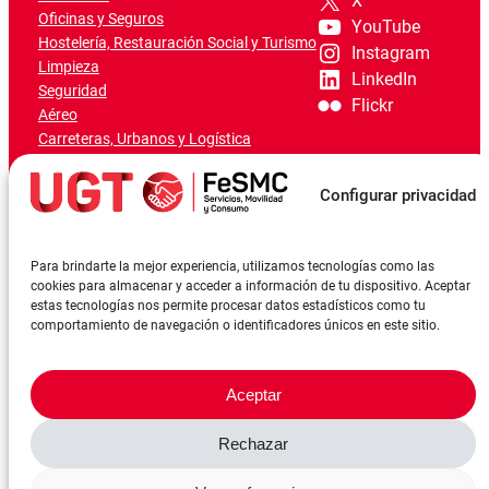
X
Oficinas y Seguros
YouTube
Hostelería, Restauración Social y Turismo
Instagram
Limpieza
LinkedIn
Seguridad
Flickr
Aéreo
Carreteras, Urbanos y Logística
Ferroviario
Marítimo-Portuario
Configurar privacidad
Para brindarte la mejor experiencia, utilizamos tecnologías como las
cookies para almacenar y acceder a información de tu dispositivo. Aceptar
estas tecnologías nos permite procesar datos estadísticos como tu
comportamiento de navegación o identificadores únicos en este sitio.
Aceptar
Rechazar
©FeSMCUGT 2024
Canal denuncia
Aviso Legal
Política de privacidad