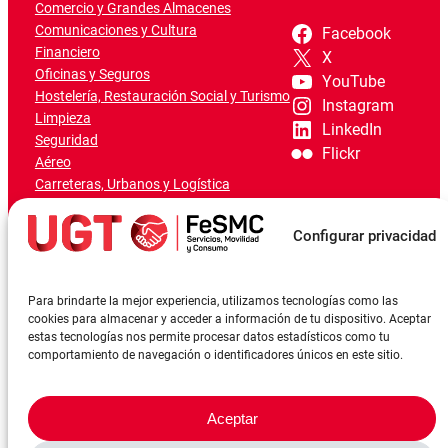
Comercio y Grandes Almacenes
Comunicaciones y Cultura
Facebook
Financiero
X
Oficinas y Seguros
YouTube
Hostelería, Restauración Social y Turismo
Instagram
Limpieza
LinkedIn
Seguridad
Flickr
Aéreo
Carreteras, Urbanos y Logística
Ferroviario
Marítimo-Portuario
Configurar privacidad
Para brindarte la mejor experiencia, utilizamos tecnologías como las
cookies para almacenar y acceder a información de tu dispositivo. Aceptar
estas tecnologías nos permite procesar datos estadísticos como tu
comportamiento de navegación o identificadores únicos en este sitio.
Aceptar