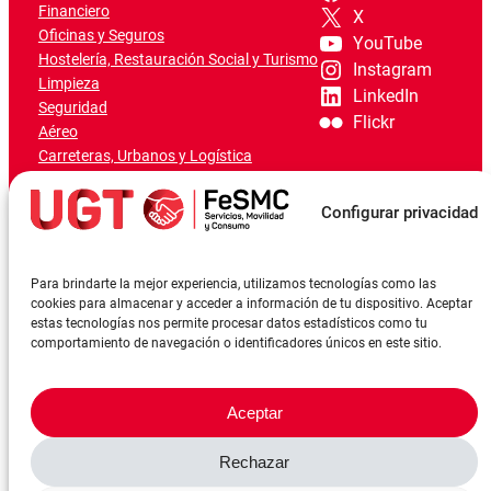
Financiero
X
Oficinas y Seguros
YouTube
Hostelería, Restauración Social y Turismo
Instagram
Limpieza
LinkedIn
Seguridad
Flickr
Aéreo
Carreteras, Urbanos y Logística
Ferroviario
Marítimo-Portuario
Configurar privacidad
Para brindarte la mejor experiencia, utilizamos tecnologías como las
cookies para almacenar y acceder a información de tu dispositivo. Aceptar
estas tecnologías nos permite procesar datos estadísticos como tu
comportamiento de navegación o identificadores únicos en este sitio.
Aceptar
Rechazar
©FeSMCUGT 2024
Canal denuncia
Aviso Legal
Política de privacidad