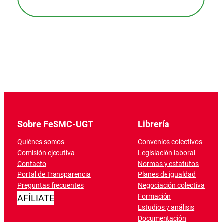
Sobre FeSMC-UGT
Librería
Quiénes somos
Convenios colectivos
Comisión ejecutiva
Legislación laboral
Contacto
Normas y estatutos
Portal de Transparencia
Planes de igualdad
Preguntas frecuentes
Negociación colectiva
Formación
AFÍLIATE
Estudios y análisis
Documentación