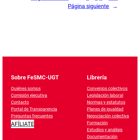
Página siguiente
→
Sobre FeSMC-UGT
Librería
Quiénes somos
Convenios colectivos
Comisión ejecutiva
Legislación laboral
Contacto
Normas y estatutos
Portal de Transparencia
Planes de igualdad
Preguntas frecuentes
Negociación colectiva
Formación
AFÍLIATE
Estudios y análisis
Documentación