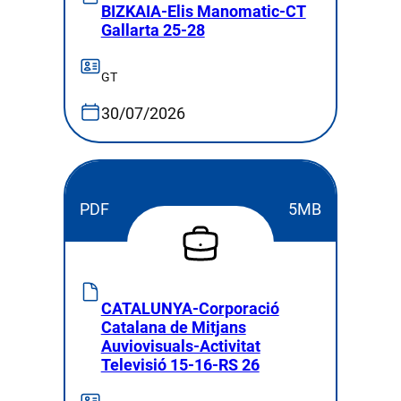
BIZKAIA-Elis Manomatic-CT
Gallarta 25-28
GT
30/07/2026
PDF
5MB
CATALUNYA-Corporació
Catalana de Mitjans
Auviovisuals-Activitat
Televisió 15-16-RS 26