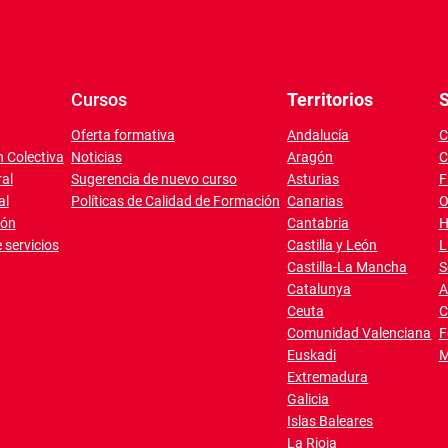
Cursos
Territorios
S
Oferta formativa
Andalucía
C
 Colectiva
Noticias
Aragón
C
al
Sugerencia de nuevo curso
Asturias
F
al
Políticas de Calidad de Formación
Canarias
O
ión
Cantabria
H
 servicios
Castilla y León
L
Castilla-La Mancha
S
Catalunya
A
Ceuta
C
Comunidad Valenciana
F
Euskadi
M
Extremadura
Galicia
Islas Baleares
La Rioja