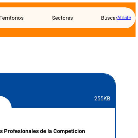
Territorios
Sectores
Buscar
Afíliate
255KB
s Profesionales de la Competicion