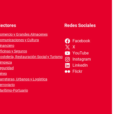
ectores
Redes Sociales
omercio y Grandes Almacenes
omunicaciones y Cultura
Facebook
inanciero
X
ficinas y Seguros
YouTube
ostelería, Restauración Social y Turismo
Instagram
impieza
LinkedIn
eguridad
Flickr
éreo
arreteras, Urbanos y Logística
erroviario
arítimo-Portuario