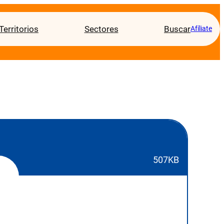
Territorios
Sectores
Buscar
Afíliate
507KB