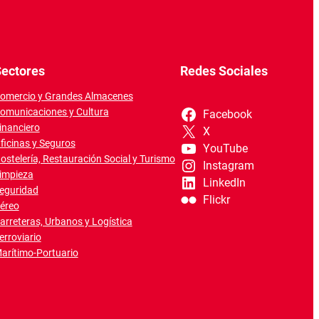
ectores
Redes Sociales
omercio y Grandes Almacenes
omunicaciones y Cultura
Facebook
inanciero
X
ficinas y Seguros
YouTube
ostelería, Restauración Social y Turismo
Instagram
impieza
LinkedIn
eguridad
Flickr
éreo
arreteras, Urbanos y Logística
erroviario
arítimo-Portuario