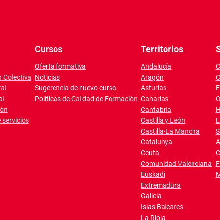
Cursos
Territorios
S
Oferta formativa
Andalucía
C
 Colectiva
Noticias
Aragón
C
al
Sugerencia de nuevo curso
Asturias
F
al
Políticas de Calidad de Formación
Canarias
O
ión
Cantabria
H
 servicios
Castilla y León
L
Castilla-La Mancha
S
Catalunya
A
Ceuta
C
Comunidad Valenciana
F
Euskadi
M
Extremadura
Galicia
Islas Baleares
La Rioja