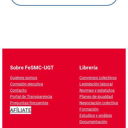
Sobre FeSMC-UGT
Librería
Quiénes somos
Convenios colectivos
Comisión ejecutiva
Legislación laboral
Contacto
Normas y estatutos
Portal de Transparencia
Planes de igualdad
Preguntas frecuentes
Negociación colectiva
Formación
AFÍLIATE
Estudios y análisis
Documentación