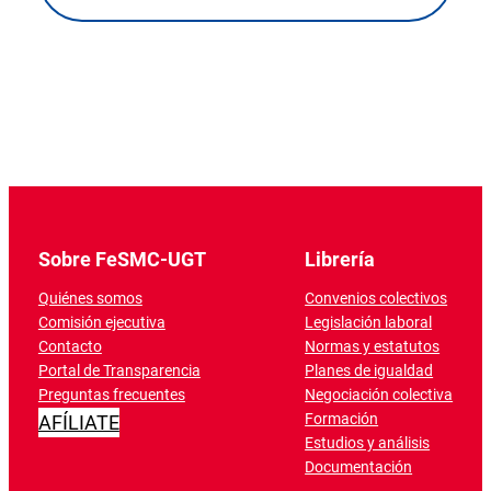
Sobre FeSMC-UGT
Librería
Quiénes somos
Convenios colectivos
Comisión ejecutiva
Legislación laboral
Contacto
Normas y estatutos
Portal de Transparencia
Planes de igualdad
Preguntas frecuentes
Negociación colectiva
Formación
AFÍLIATE
Estudios y análisis
Documentación